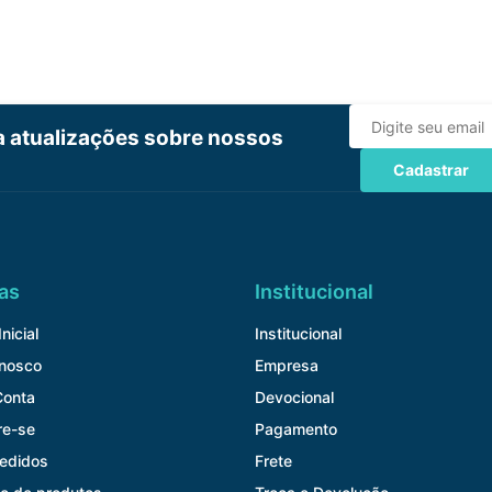
ba atualizações sobre nossos
Cadastrar
as
Institucional
nicial
Institucional
onosco
Empresa
Conta
Devocional
re-se
Pagamento
edidos
Frete