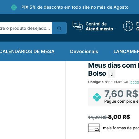
PIX 5% de desconto em todo site no mês de Agosto
Central de
E
Atendimento
C
CALENDÁRIOS DE MESA
Devocionais
LANÇAME
Meus dias com D
Bolso
Código:
9786599389740
7,60 R$
Pague com pix e 
8,00 R$
14,00 R$
mais formas de p