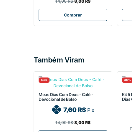
14,00 R$
8,00 R$
Comprar
Também Viram
43%
30%
Meus Dias Com Deus - Café -
Kit 5
Devocional de Bolso
Dias
7,60 R$
Pix
14,00 R$
8,00 R$