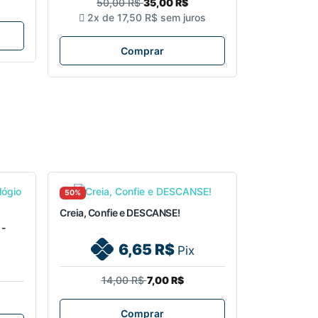
50,00 R$
35,00 R$
2x de
17,50 R$
sem juros
Comprar
50%
Creia, Confie e DESCANSE!
 -
6,65 R$
Pix
14,00 R$
7,00 R$
Comprar