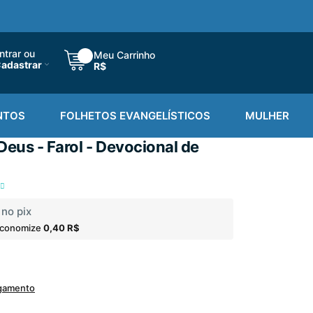
ntrar ou
Meu Carrinho
adastrar
R$
NTOS
FOLHETOS EVANGELÍSTICOS
MULHER
eus - Farol - Devocional de
no pix
economize
0,40 R$
agamento