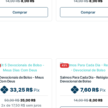
14,00 R$
8,00 R$
14,00 R$
8,00 R$
Comprar
Comprar
43%
 Devocionais de Bolso - Meus
Salmos Para Cada Dia - Relógio
 Com Deus
Devocional de Bolso
33,25 R$
7,60 R$
Pix
Pix
50,00 R$
35,00 R$
14,00 R$
8,00 R$
2x de
17,50 R$
sem juros