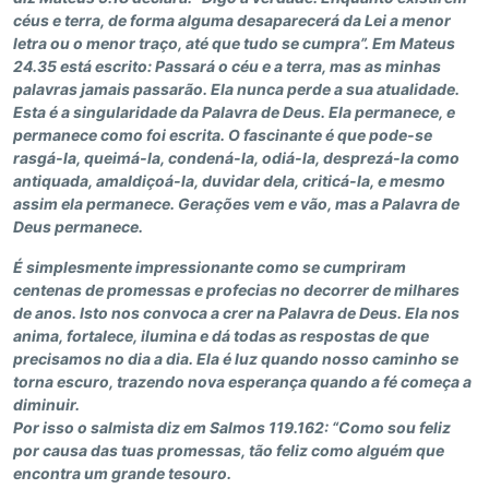
céus e terra, de forma alguma desaparecerá da Lei a menor
letra ou o menor traço, até que tudo se cumpra”. Em Mateus
24.35 está escrito: Passará o céu e a terra, mas as minhas
palavras jamais passarão. Ela nunca perde a sua atualidade.
Esta é a singularidade da Palavra de Deus. Ela permanece, e
permanece como foi escrita. O fascinante é que pode-se
rasgá-la, queimá-la, condená-la, odiá-la, desprezá-la como
antiquada, amaldiçoá-la, duvidar dela, criticá-la, e mesmo
assim ela permanece. Gerações vem e vão, mas a Palavra de
Deus permanece.
É simplesmente impressionante como se cumpriram
centenas de promessas e profecias no decorrer de milhares
de anos. Isto nos convoca a crer na Palavra de Deus. Ela nos
anima, fortalece, ilumina e dá todas as respostas de que
precisamos no dia a dia. Ela é luz quando nosso caminho se
torna escuro, trazendo nova esperança quando a fé começa a
diminuir.
Por isso o salmista diz em Salmos 119.162: “Como sou feliz
por causa das tuas promessas, tão feliz como alguém que
encontra um grande tesouro.