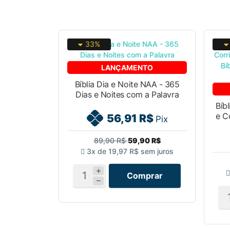
33%
LANÇAMENTO
Bíblia Dia e Noite NAA - 365
Dias e Noites com a Palavra
Bíb
e C
56,91 R$
Pix
89,90 R$
59,90 R$
3x de
19,97 R$
sem juros
Comprar