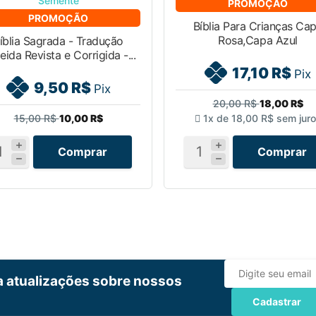
PROMOÇÃO
PROMOÇÃO
Bíblia Para Crianças Ca
Rosa,Capa Azul
íblia Sagrada - Tradução
eida Revista e Corrigida -...
17,10 R$
Pix
9,50 R$
Pix
20,00 R$
18,00 R$
15,00 R$
10,00 R$
1x de
18,00 R$
sem jur
Comprar
Comprar
ba atualizações sobre nossos
Cadastrar