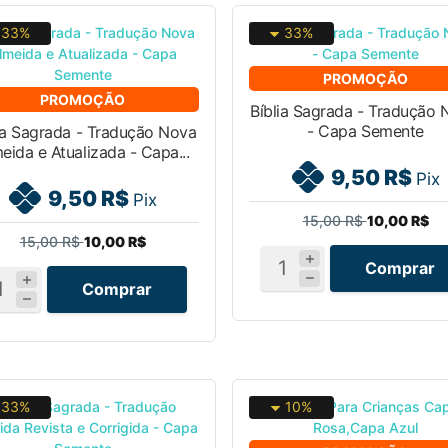
33%
33%
PROMOÇÃO
PROMOÇÃO
Bíblia Sagrada - Tradução
- Capa Semente
ia Sagrada - Tradução Nova
eida e Atualizada - Capa...
9,50 R$
Pix
9,50 R$
Pix
15,00 R$
10,00 R$
15,00 R$
10,00 R$
Comprar
Comprar
33%
10%