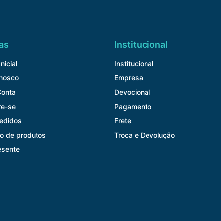
as
Institucional
nicial
Institucional
onosco
Empresa
Conta
Devocional
re-se
Pagamento
edidos
Frete
o de produtos
Troca e Devolução
esente