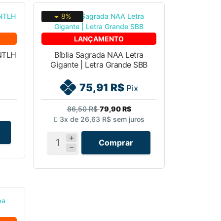
8%
LANÇAMENTO
 NTLH
Bíblia Sagrada NAA Letra
Gigante | Letra Grande SBB
75,91 R$
Pix
86,50 R$
79,90 R$
3x de
26,63 R$
sem juros
Comprar