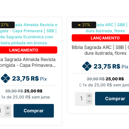
37%
37%
LANÇAMENTO
Bíblia Sagrada ARC | SBB |
LANÇAMENTO
dura ilustrada, flores
lia Sagrada Almeida Revista
orrigida - Capa Primavera...
23,75 R$
Pix
23,75 R$
Pix
39,90 R$
25,00 R$
1x de
25,00 R$
sem jur
39,90 R$
25,00 R$
1x de
25,00 R$
sem juros
Comprar
Comprar