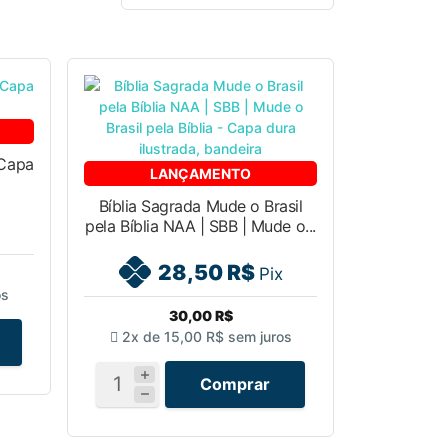
 Capa
LANÇAMENTO
Bíblia Sagrada Mude o Brasil
pela Bíblia NAA | SBB | Mude o...
28,50 R$
Pix
os
30,00 R$
2x de
15,00 R$
sem juros
Comprar