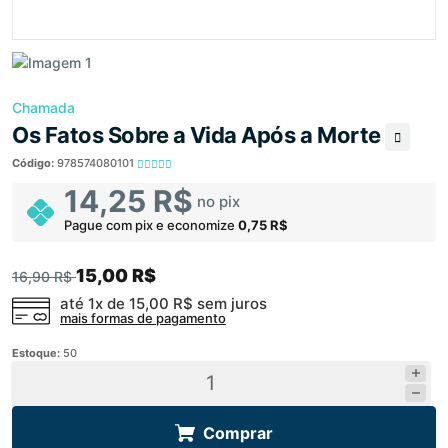
Chamada
Os Fatos Sobre a Vida Após a Morte
Código:
978574080101
14,25 R$
no pix
Pague com pix e economize
0,75 R$
15,00 R$
16,90 R$
até 1x de
15,00 R$
sem juros
mais formas de pagamento
Estoque:
50
Comprar