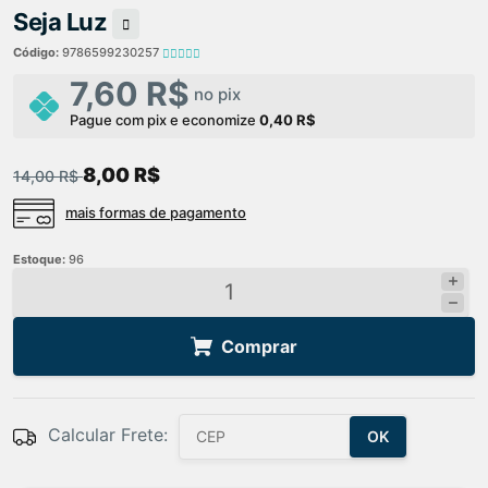
Seja Luz
Código:
9786599230257
7,60 R$
no pix
Pague com pix e economize
0,40 R$
8,00 R$
14,00 R$
mais formas de pagamento
Estoque:
96
Comprar
Calcular Frete:
OK