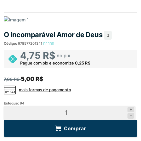
O incomparável Amor de Deus
Código:
978577201341
4,75 R$
no pix
Pague com pix e economize
0,25 R$
5,00 R$
7,00 R$
mais formas de pagamento
Estoque:
94
Comprar