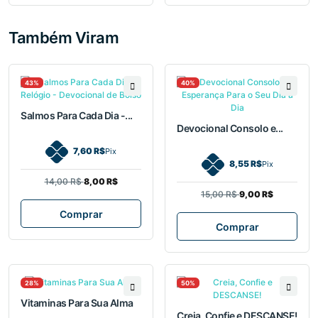
Também Viram
43%
40%
Salmos Para Cada Dia -...
Devocional Consolo e...
7,60 R$
Pix
8,55 R$
Pix
14,00 R$
8,00 R$
15,00 R$
9,00 R$
Comprar
Comprar
28%
50%
Vitaminas Para Sua Alma
Creia, Confie e DESCANSE!