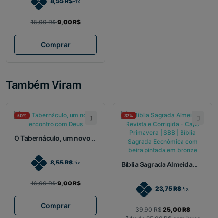
8,55 R$
Pix
18,00 R$
9,00 R$
Comprar
Também Viram
50%
37%
O Tabernáculo, um novo...
8,55 R$
Pix
Bíblia Sagrada Almeida...
18,00 R$
9,00 R$
23,75 R$
Pix
Comprar
39,90 R$
25,00 R$