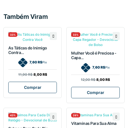
Também Viram
33%
33%
As Táticas do Inimigo
Contra...
Mulher Você é Preciosa -
Capa...
7,60 R$
Pix
7,60 R$
Pix
11,90 R$
8,00 R$
12,00 R$
8,00 R$
Comprar
Comprar
43%
28%
Vitaminas Para Sua Alma