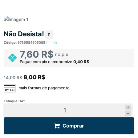
Não Desista!
Código:
9786584905085
7,60 R$
no pix
Pague com pix e economize
0,40 R$
8,00 R$
14,00 R$
mais formas de pagamento
Estoque:
142
Comprar