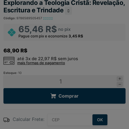
Explorando a Teologia Cristã: Revelação,
Escritura e Trindade
Código:
9786589505457
65,46 R$
no pix
Pague com pix e economize
3,45 R$
68,90 R$
até 3x de
22,97 R$
sem juros
mais formas de pagamento
Estoque:
10
Comprar
Calcular Frete:
OK