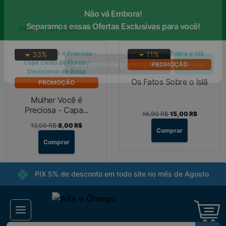
Não vá Embora!
×
Receba ofertas e descontos exclusivos
Separamos essas Ofertas Exclusivas para você!
33%
11%
PROMOÇÃO
Os Fatos Sobre o Islã
PROMOÇÃO
Não gosto de promoções!
Enviar
Mulher Você é
Preciosa - Capa...
16,90 R$
15,00 R$
12,00 R$
8,00 R$
Comprar
Comprar
PIX 5% de desconto em todo site no mês de Agosto