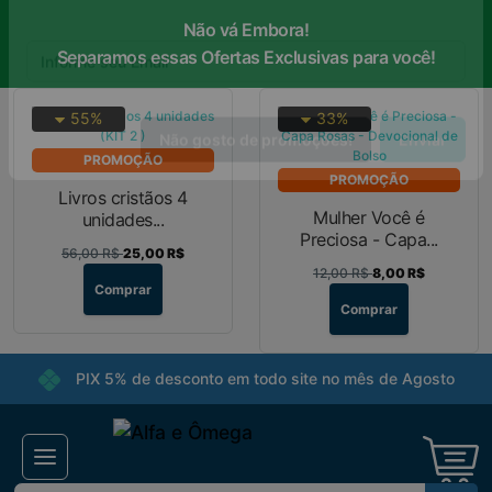
Não vá Embora!
×
Receba ofertas e descontos exclusivos
Separamos essas Ofertas Exclusivas para você!
55%
33%
PROMOÇÃO
PROMOÇÃO
Não gosto de promoções!
Enviar
Livros cristãos 4
Mulher Você é
unidades...
Preciosa - Capa...
56,00 R$
25,00 R$
12,00 R$
8,00 R$
Comprar
Comprar
PIX 5% de desconto em todo site no mês de Agosto