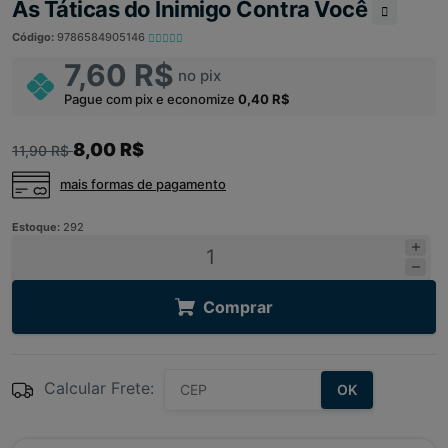
As Táticas do Inimigo Contra Você
Código:
9786584905146
7,60 R$
no pix
Pague com pix e economize
0,40 R$
8,00 R$
11,90 R$
mais formas de pagamento
Estoque:
292
Comprar
Calcular Frete:
OK