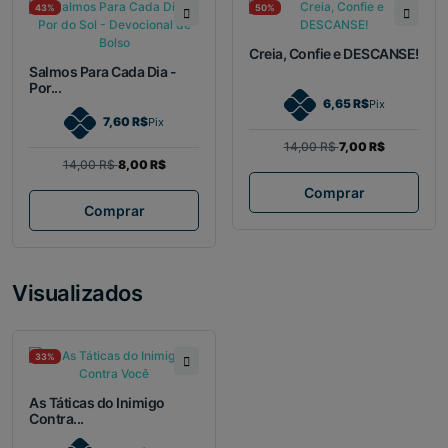
43%
50%
Creia, Confie e DESCANSE!
Salmos Para Cada Dia -
Por...
6,65 R$
Pix
7,60 R$
Pix
14,00 R$
7,00 R$
14,00 R$
8,00 R$
Comprar
Comprar
Visualizados
33%
As Táticas do Inimigo
Contra...